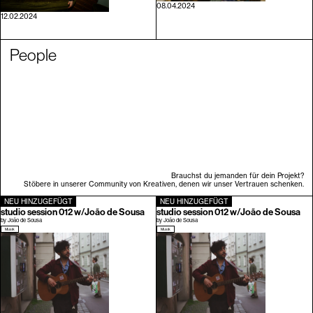
08.04.2024
12.02.2024
People
Brauchst du jemanden für dein Projekt?
Stöbere in unserer Community von Kreativen, denen wir unser Vertrauen schenken.
NEU HINZUGEFÜGT
NEU HINZUGEFÜGT
studio session 012 w/João de Sousa
studio session 012 w/João de Sousa
by
João de Sousa
by
João de Sousa
Musik
Musik