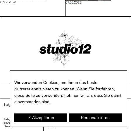
07.08.2023
07.08.2023
Wir verwenden Cookies, um Ihnen das beste
Nutzererlebnis bieten zu können. Wenn Sie fortfahren,
ZURÜCK ZUM ANFANG
ÜBER UNS
diese Seite zu verwenden, nehmen wir an, dass Sie damit
einverstanden sind.
Folge uns.
Danke für deinen Besuch.
✓ Akzeptieren
Personalisieren
Instagram
Kontakt
© 2021 studio12
Soundcloud
Impressum
Youtube
DSGVO