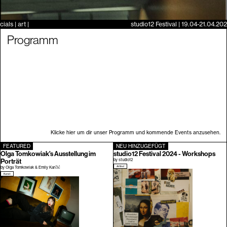
hops | food specials | art | studio12 Festival | 19.04-21.04.20
Programm
Klicke hier um dir unser Programm und kommende Events anzusehen.
FEATURED
NEU HINZUGEFÜGT
Olga Tomkowiak's Ausstellung im
studio12 Festival 2024 - Workshops
Porträt
by
studio12
Artikel
by
Olga Tomkowiak & Emily Karčić
Kunst