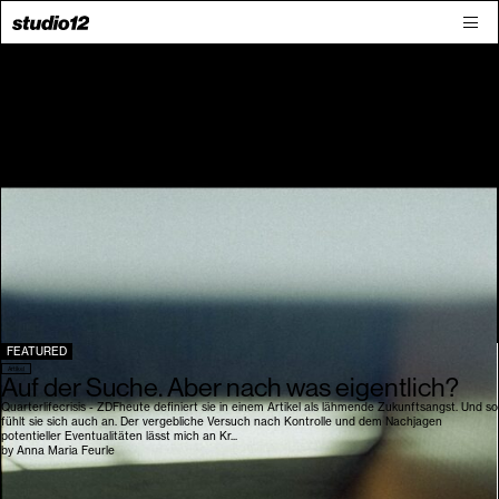
FEATURED
Artikel
Auf der Suche. Aber nach was eigentlich?
Quarterlifecrisis - ZDFheute definiert sie in einem Artikel als lähmende Zukunftsangst. Und so
fühlt sie sich auch an. Der vergebliche Versuch nach Kontrolle und dem Nachjagen
potentieller Eventualitäten lässt mich an Kr...
by
Anna Maria Feurle