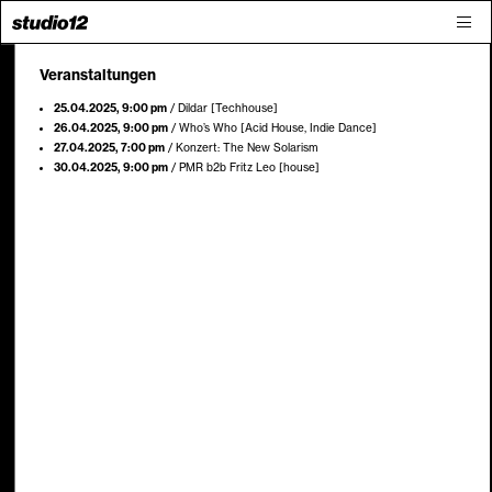
Veranstaltungen
25.04.2025
, 9:00 pm
/
Dildar [Techhouse]
26.04.2025
, 9:00 pm
/
Who’s Who [Acid House, Indie Dance]
27.04.2025
, 7:00 pm
/
Konzert: The New Solarism
30.04.2025
, 9:00 pm
/
PMR b2b Fritz Leo [house]