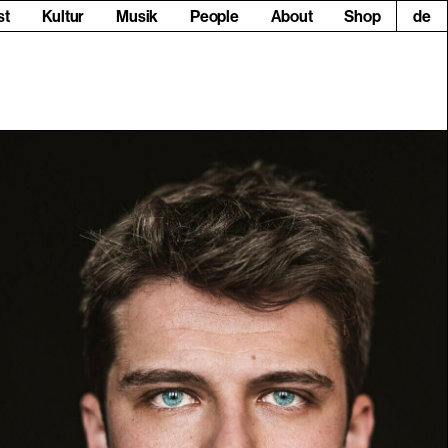
st
Kultur
Musik
People
About
Shop
de