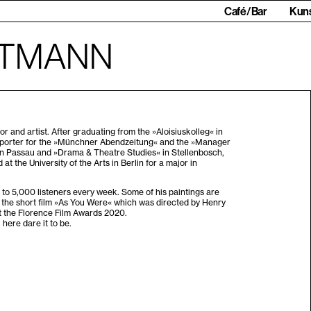
Café/Bar
Kun
STMANN
r and artist. After graduating from the »Aloisiuskolleg« in
a reporter for the »Münchner Abendzeitung« and the »Manager
in Passau and »Drama & Theatre Studies« in Stellenbosch,
t the University of the Arts in Berlin for a major in
to 5,000 listeners every week. Some of his paintings are
n the short film »As You Were« which was directed by Henry
at the Florence Film Awards 2020.
here dare it to be.