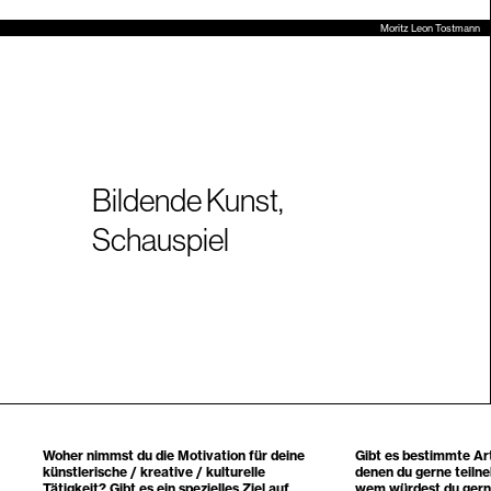
Moritz Leon Tostmann
Bildende Kunst
,
Schauspiel
Woher nimmst du die Motivation für deine
Gibt es bestimmte Ar
künstlerische / kreative / kulturelle
denen du gerne teil
Tätigkeit? Gibt es ein spezielles Ziel auf
wem würdest du gern